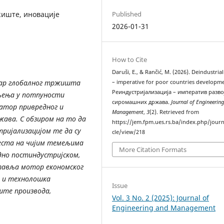
жиште, иновације
Published
2026-01-31
How to Cite
Daruši, E., & Rančić, M. (2026). Deindustrial
утар глобалног тржишта
– imperative for poor countries developme
Реиндустријализација – императив разво
љења у потпуности
сиромашних држава.
Journal of Engineerin
ратор привредног и
Management
,
3
(2). Retrieved from
жава. С обзиром на то да
https://jem.fpm.ues.rs.ba/index.php/journ
ријализацијом те да су
cle/view/218
места на чијим темељима
More Citation Formats
дно постиндустријском,
тавља мотор економског
е и технолошка
Issue
ште производа,
Vol. 3 No. 2 (2025): Journal of
Engineering and Management