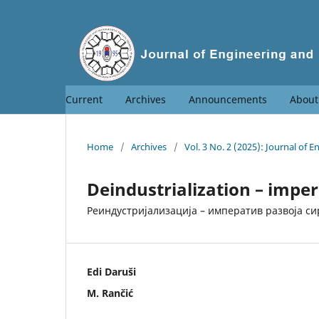
Current
Archives
Announcements
Abou
Home
/
Archives
/
Vol. 3 No. 2 (2025): Journal o
Deindustrialization – impe
Реиндустријализација – императив развоја 
Edi Daruši
M. Rančić