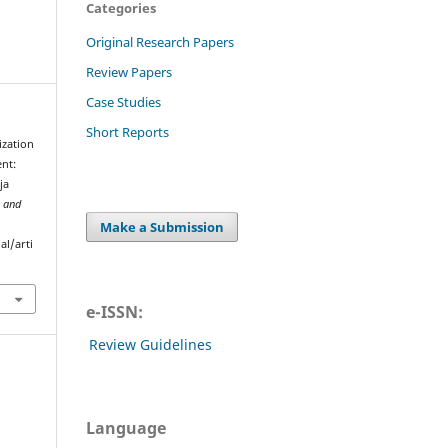
Categories
Original Research Papers
Review Papers
Case Studies
Short Reports
ization
nt:
ја
g and
Make a Submission
al/arti
e-ISSN:
Review Guidelines
Language