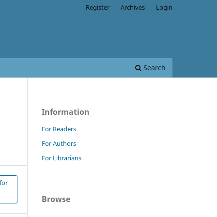
Register
Archives
Login
Search
Information
For Readers
For Authors
For Librarians
for
Browse