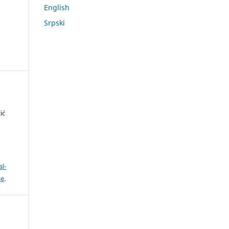
English
Srpski
ić
l-
se
.