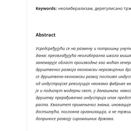
Keywords:
неолиберализам, дерегулисано тр
Abstract
Усредсређујући се на размену и потрошњу ун
данас преовлађујућа неолиберална школа миш
занемарује област производње као моћан гене
друштвеног развоја економски неразвијених др
се друштвено-економски развој постиже индуст
од индустријске револуције наовамо фабрике 
је и подигнут модерни свет, у данашњем, наво
друштву прерађивачка индустрија ипак предс
раста. Квалитет примењеног знања, иновациј
достигнућа, пословна организација, а не тржи
доприносе развоју сиромашних држава.