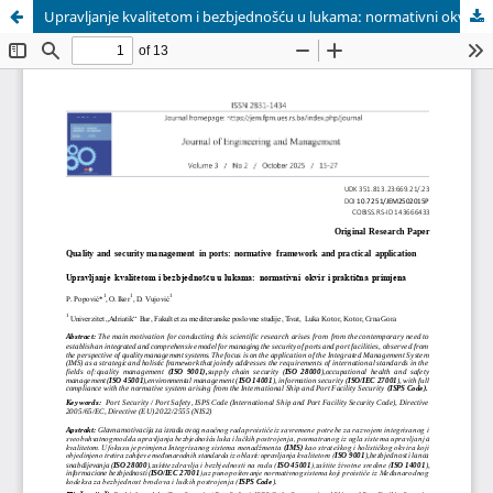
Upravljanje kvalitetom i bezbjednošću u lukama: normativni okvir i praktična primjena