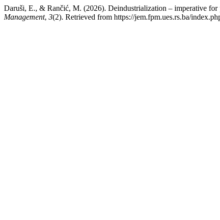
Daruši, E., & Rančić, M. (2026). Deindustrialization – imperativ
Management
,
3
(2). Retrieved from https://jem.fpm.ues.rs.ba/index.ph