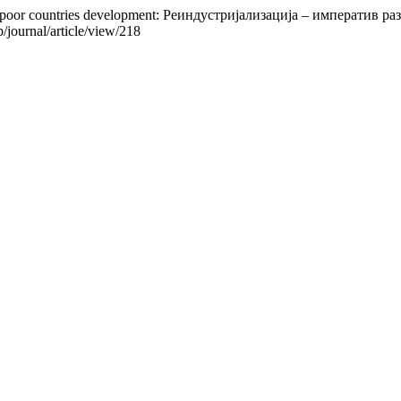
e for poor countries development: Реиндустријализација – императив
p/journal/article/view/218