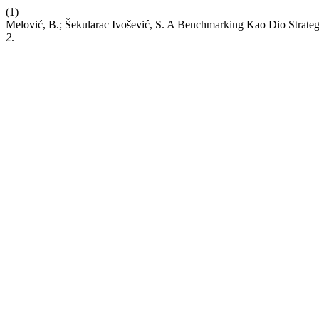
(1)
Melović, B.; Šekularac Ivošević, S. A Benchmarking Kao Dio Strate
2
.